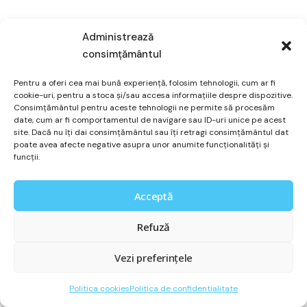
Administrează
consimțământul
Pentru a oferi cea mai bună experiență, folosim tehnologii, cum ar fi
cookie-uri, pentru a stoca și/sau accesa informațiile despre dispozitive.
Consimțământul pentru aceste tehnologii ne permite să procesăm
date, cum ar fi comportamentul de navigare sau ID-uri unice pe acest
site. Dacă nu îți dai consimțământul sau îți retragi consimțământul dat
poate avea afecte negative asupra unor anumite funcționalități și
funcții.
Acceptă
Refuză
Vezi preferințele
Politica cookies
Politica de confidentialitate