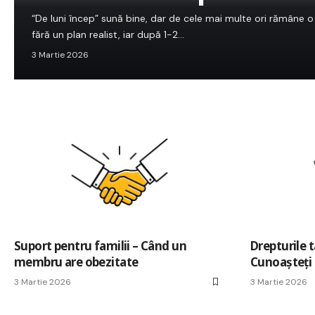
“De luni încep” sună bine, dar de cele mai multe ori rămâne o
fără un plan realist, iar după 1-2…
3 Martie 2026
Suport pentru familii – Când un
Drepturile t
membru are obezitate
Cunoașteți 
3 Martie 2026
3 Martie 2026