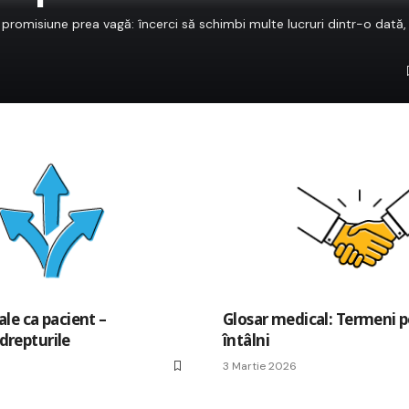
 promisiune prea vagă: încerci să schimbi multe lucruri dintr-o dată,
ale ca pacient –
Glosar medical: Termeni pe
drepturile
întâlni
3 Martie 2026