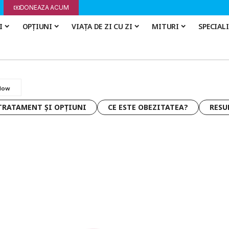
DONEAZA ACUM
I
OPȚIUNI
VIAȚA DE ZI CU ZI
MITURI
SPECIAL
TRATAMENT ȘI OPȚIUNI
CE ESTE OBEZITATEA?
RESU