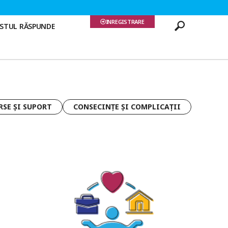
INREGISTRARE
ISTUL RĂSPUNDE
RSE ȘI SUPORT
CONSECINȚE ȘI COMPLICAȚII