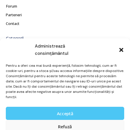
Forum
Parteneri
Contact
Categorii
CE ESTE OBEZITATEA?
Administrează
consimțământul
CONSECINȚE ȘI COMPLICAȚII
MITURI ȘI ADEVĂRURI
Pentru a oferi cea mai bună experiență, folosim tehnologii, cum ar fi
POVEȘTI REALE
cookie-uri, pentru a stoca și/sau accesa informațiile despre dispozitive.
Consimțământul pentru aceste tehnologii ne permite să procesăm
RESURSE ȘI SUPORT
date, cum ar fi comportamentul de navigare sau ID-uri unice pe acest
site. Dacă nu îți dai consimțământul sau îți retragi consimțământul dat
TRATAMENT ȘI OPȚIUNI
poate avea afecte negative asupra unor anumite funcționalități și
VIAȚA DE ZI CU ZI
funcții.
Utile
Acceptă
Politica cookies
Refuză
Politica de confidentialitate