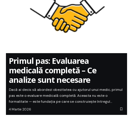
Primul pas: Evaluarea
medicală completă – Ce
analize sunt necesare
Dacă ai decis să abordezi obezitatea cu ajutorul unui medic, primul
pas este o evaluare medicală completă. Aceasta nu este o
formalitate — este fundația pe care se construiește întregul…
4 Martie 2026