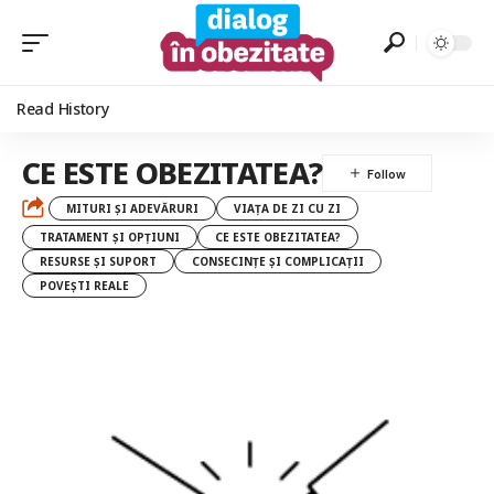
Read History
CE ESTE OBEZITATEA?
MITURI ȘI ADEVĂRURI
VIAȚA DE ZI CU ZI
TRATAMENT ȘI OPȚIUNI
CE ESTE OBEZITATEA?
RESURSE ȘI SUPORT
CONSECINȚE ȘI COMPLICAȚII
POVEȘTI REALE