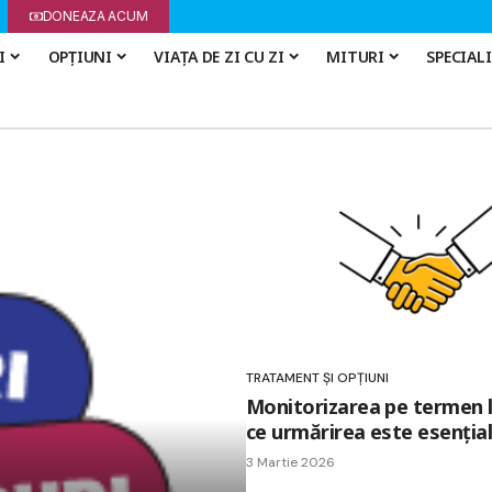
DONEAZA ACUM
I
OPȚIUNI
VIAȚA DE ZI CU ZI
MITURI
SPECIAL
TRATAMENT ȘI OPȚIUNI
Monitorizarea pe termen 
ce urmărirea este esenția
3 Martie 2026