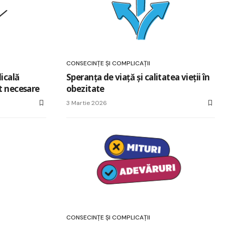
CONSECINȚE ȘI COMPLICAȚII
icală
Speranța de viață și calitatea vieții în
t necesare
obezitate
3 Martie 2026
CONSECINȚE ȘI COMPLICAȚII