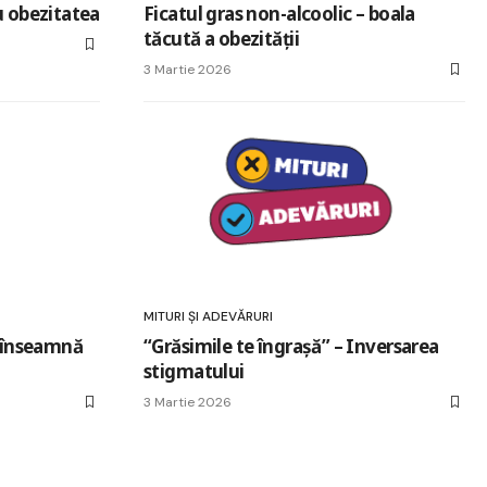
u obezitatea
Ficatul gras non-alcoolic – boala
tăcută a obezității
3 Martie 2026
MITURI ȘI ADEVĂRURI
e înseamnă
“Grăsimile te îngrașă” – Inversarea
stigmatului
3 Martie 2026