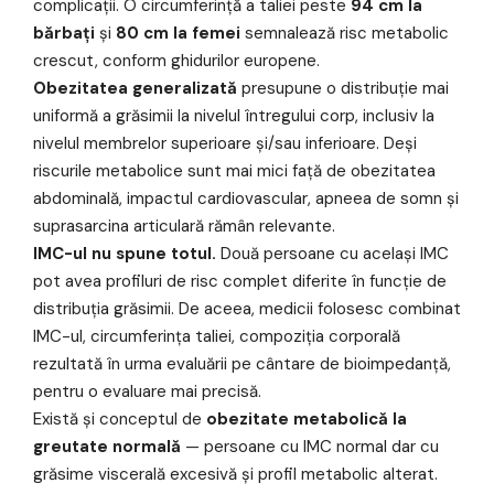
complicații. O circumferință a taliei peste
94 cm la
bărbați
și
80 cm la femei
semnalează risc metabolic
crescut, conform ghidurilor europene.
Obezitatea generalizată
presupune o distribuție mai
uniformă a grăsimii la nivelul întregului corp, inclusiv la
nivelul membrelor superioare și/sau inferioare. Deși
riscurile metabolice sunt mai mici față de obezitatea
abdominală, impactul cardiovascular, apneea de somn și
suprasarcina articulară rămân relevante.
IMC-ul nu spune totul.
Două persoane cu același IMC
pot avea profiluri de risc complet diferite în funcție de
distribuția grăsimii. De aceea, medicii folosesc combinat
IMC-ul, circumferința taliei, compoziția corporală
rezultată în urma evaluării pe cântare de bioimpedanță,
pentru o evaluare mai precisă.
Există și conceptul de
obezitate metabolică la
greutate normală
— persoane cu IMC normal dar cu
grăsime viscerală excesivă și profil metabolic alterat.