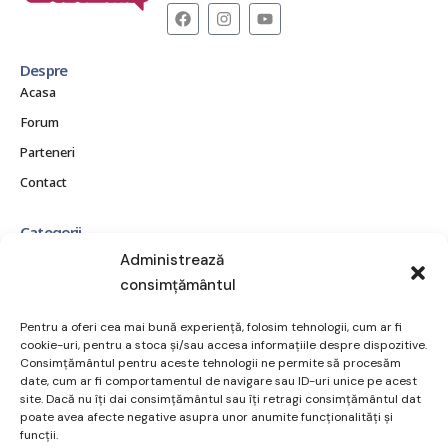
Despre
Acasa
Forum
Parteneri
Contact
Categorii
CE ESTE OBEZITATEA?
Administrează
consimțământul
CONSECINȚE ȘI COMPLICAȚII
MITURI ȘI ADEVĂRURI
Pentru a oferi cea mai bună experiență, folosim tehnologii, cum ar fi
POVEȘTI REALE
cookie-uri, pentru a stoca și/sau accesa informațiile despre dispozitive.
Consimțământul pentru aceste tehnologii ne permite să procesăm
RESURSE ȘI SUPORT
date, cum ar fi comportamentul de navigare sau ID-uri unice pe acest
site. Dacă nu îți dai consimțământul sau îți retragi consimțământul dat
TRATAMENT ȘI OPȚIUNI
poate avea afecte negative asupra unor anumite funcționalități și
VIAȚA DE ZI CU ZI
funcții.