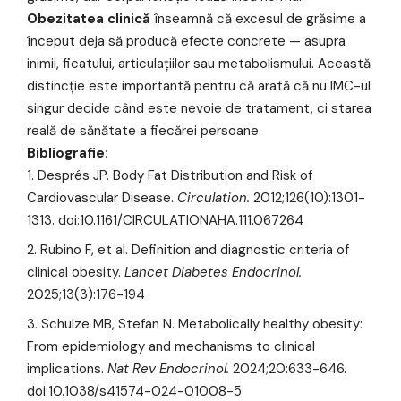
Obezitatea clinică
înseamnă că excesul de grăsime a
început deja să producă efecte concrete — asupra
inimii, ficatului, articulațiilor sau metabolismului. Această
distincție este importantă pentru că arată că nu IMC-ul
singur decide când este nevoie de tratament, ci starea
reală de sănătate a fiecărei persoane.
Bibliografie:
Després JP. Body Fat Distribution and Risk of
Cardiovascular Disease.
Circulation.
2012;126(10):1301-
1313. doi:10.1161/CIRCULATIONAHA.111.067264
Rubino F, et al. Definition and diagnostic criteria of
clinical obesity.
Lancet Diabetes Endocrinol.
2025;13(3):176-194
Schulze MB, Stefan N. Metabolically healthy obesity:
From epidemiology and mechanisms to clinical
implications.
Nat Rev Endocrinol.
2024;20:633-646.
doi:10.1038/s41574-024-01008-5