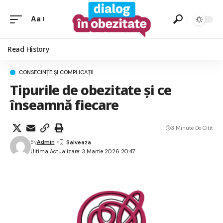
Aa
Read History
CONSECINȚE ȘI COMPLICAȚII
Tipurile de obezitate și ce
înseamnă fiecare
3 Minute De Citit
By
Admin
Ultima Actualizare: 3 Martie 2026 20:47