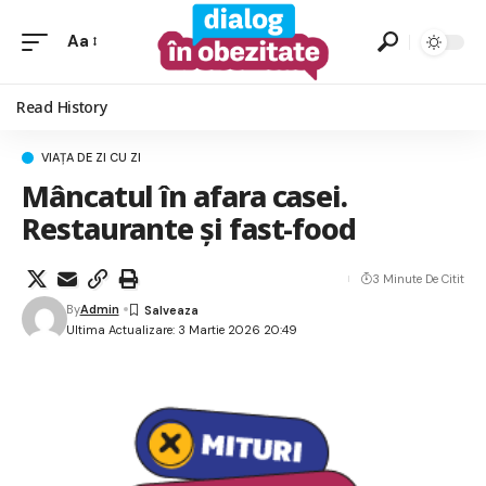
Aa
Read History
VIAȚA DE ZI CU ZI
Mâncatul în afara casei.
Restaurante și fast-food
3 Minute De Citit
By
Admin
Ultima Actualizare: 3 Martie 2026 20:49