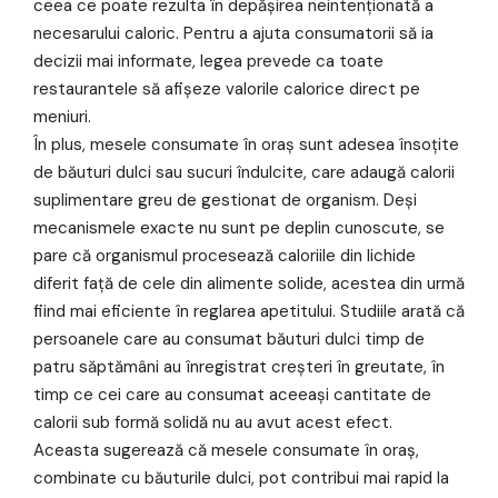
ceea ce poate rezulta în depășirea neintenționată a
necesarului caloric. Pentru a ajuta consumatorii să ia
decizii mai informate, legea prevede ca toate
restaurantele să afișeze valorile calorice direct pe
meniuri.
În plus, mesele consumate în oraș sunt adesea însoțite
de băuturi dulci sau sucuri îndulcite, care adaugă calorii
suplimentare greu de gestionat de organism. Deși
mecanismele exacte nu sunt pe deplin cunoscute, se
pare că organismul procesează caloriile din lichide
diferit față de cele din alimente solide, acestea din urmă
fiind mai eficiente în reglarea apetitului. Studiile arată că
persoanele care au consumat băuturi dulci timp de
patru săptămâni au înregistrat creșteri în greutate, în
timp ce cei care au consumat aceeași cantitate de
calorii sub formă solidă nu au avut acest efect.
Aceasta sugerează că mesele consumate în oraș,
combinate cu băuturile dulci, pot contribui mai rapid la