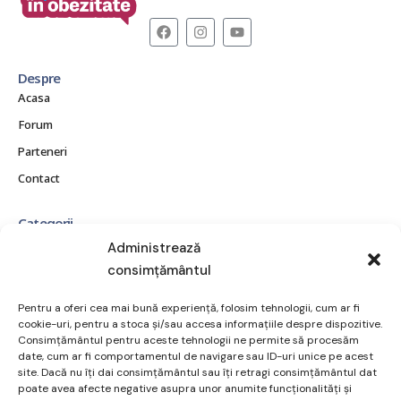
Despre
Acasa
Forum
Parteneri
Contact
Categorii
CE ESTE OBEZITATEA?
Administrează
consimțământul
CONSECINȚE ȘI COMPLICAȚII
MITURI ȘI ADEVĂRURI
Pentru a oferi cea mai bună experiență, folosim tehnologii, cum ar fi
POVEȘTI REALE
cookie-uri, pentru a stoca și/sau accesa informațiile despre dispozitive.
Consimțământul pentru aceste tehnologii ne permite să procesăm
RESURSE ȘI SUPORT
date, cum ar fi comportamentul de navigare sau ID-uri unice pe acest
site. Dacă nu îți dai consimțământul sau îți retragi consimțământul dat
TRATAMENT ȘI OPȚIUNI
poate avea afecte negative asupra unor anumite funcționalități și