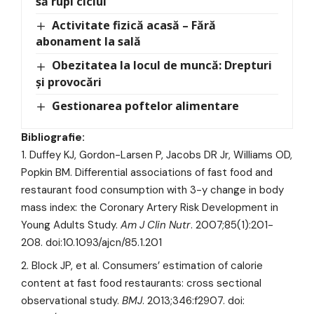
să rupi ciclul
Activitate fizică acasă – Fără
abonament la sală
Obezitatea la locul de muncă: Drepturi
și provocări
Gestionarea poftelor alimentare
Bibliografie:
Duffey KJ, Gordon-Larsen P, Jacobs DR Jr, Williams OD,
Popkin BM. Differential associations of fast food and
restaurant food consumption with 3-y change in body
mass index: the Coronary Artery Risk Development in
Young Adults Study.
Am J Clin Nutr
. 2007;85(1):201-
208. doi:10.1093/ajcn/85.1.201
Block JP, et al. Consumers’ estimation of calorie
content at fast food restaurants: cross sectional
observational study.
BMJ
. 2013;346:f2907. doi: