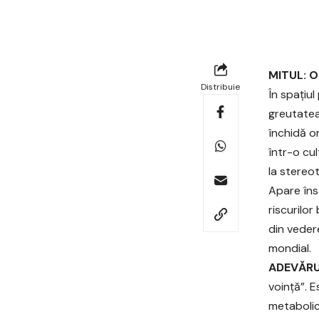
MITUL: O
Distribuie
În spațiul
greutatea
închidă or
într-o cu
la stereot
Apare îns
riscurilo
din veder
mondial.
ADEVĂRU
voință”. E
metabolic