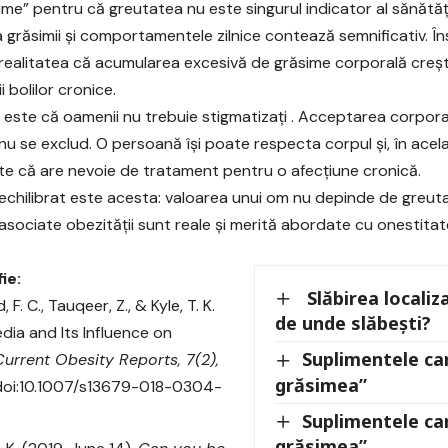
me” pentru că greutatea nu este singurul indicator al sănătății,
ia grăsimii și comportamentele zilnice contează semnificativ. 
realitatea că acumularea excesivă de grăsime corporală creșt
i bolilor cronice.
 este că oamenii nu trebuie stigmatizați . Acceptarea corporal
nu se exclud. O persoană își poate respecta corpul și, în acel
e că are nevoie de tratament pentru o afecțiune cronică.
echilibrat este acesta: valoarea unui om nu depinde de greutat
asociate obezității sunt reale și merită abordate cu onestitat
ie:
Slăbirea localiz
 F. C., Tauqeer, Z., & Kyle, T. K.
de unde slăbești?
edia and Its Influence on
Suplimentele ca
Current Obesity Reports, 7(2),
grăsimea”
 doi:10.1007/s13679-018-0304-
Suplimentele ca
grăsimea”