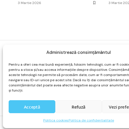
3 Martie 2026
3 Martie 20
Administrează consimțământul
Despre
Acasa
Pentru a oferi cea mai bună experiență, folosim tehnologii, cum ar fi cookie
Forum
pentru a stoca și/sau accesa informațiile despre dispozitive. Consimțăm
Parteneri
aceste tehnologii ne permite să procesăm date, cum ar fi comportament
navigare sau ID-uri unice pe acest site. Dacă nu îți dai consimțământul sau
Contact
consimțământul dat poate avea afecte negative asupra unor anumite func
și funcții.
Acceptă
Refuză
Vezi prefe
Politica cookies
Politica de confidentialitate