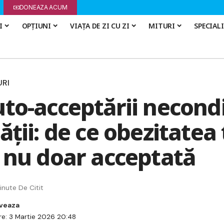
DONEAZA ACUM
I
OPȚIUNI
VIAȚA DE ZI CU ZI
MITURI
SPECIAL
URI
uto-acceptării necond
ății: de ce obezitatea
, nu doar acceptată
inute De Citit
re: 3 Martie 2026 20:48