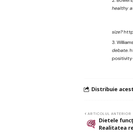
Bowers,
healthy a
size?
htt
Williams
debate.
h
positivit
Distribuie acest
ARTICOLUL ANTERIOR
Dietele funcț
Realitatea r