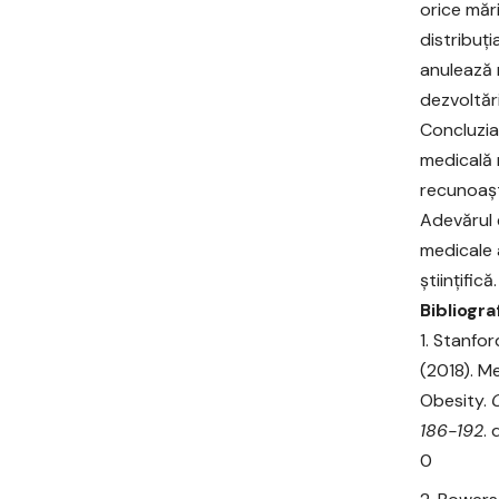
orice mări
distribuț
anulează 
dezvoltări
Concluzia
medicală 
recunoașt
Adevărul 
medicale 
științifică.
Bibliograf
Stanford,
(2018). M
Obesity.
186-192
.
0