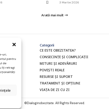
26
3 Martie 2026
Arată mai mult
Categorii
CE ESTE OBEZITATEA?
-uri,
CONSECINȚE ȘI COMPLICAȚII
ântul pentru
MITURI ȘI ADEVĂRURI
ul de
 îți retragi
POVEȘTI REALE
ționalități
RESURSE ȘI SUPORT
TRATAMENT ȘI OPȚIUNI
VIAȚA DE ZI CU ZI
rințele
©Dialoginobezitate. All Rights Reserved.