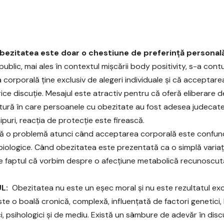
bezitatea este doar o chestiune de preferință personală.
 public, mai ales în contextul mișcării body positivity, s-a con
 corporală ține exclusiv de alegeri individuale și că acceptarea
ice discuție. Mesajul este atractiv pentru că oferă eliberare de
ltură în care persoanele cu obezitate au fost adesea judecate
ipuri, reacția de protecție este firească.
ă o problemă atunci când acceptarea corporală este confu
r biologice. Când obezitatea este prezentată ca o simplă variaț
e faptul că vorbim despre o afecțiune metabolică recunoscută
L:
Obezitatea nu este un eșec moral și nu este rezultatul exclu
ste o boală cronică, complexă, influențată de factori genetici,
i, psihologici și de mediu. Există un sâmbure de adevăr în disc