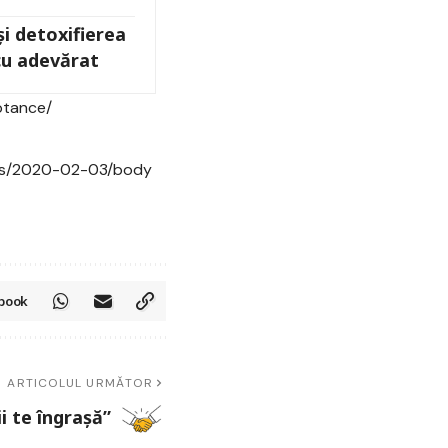
și detoxifierea
cu adevărat
ptance/
les/2020-02-03/body
book
ARTICOLUL URMĂTOR
i te îngrașă”