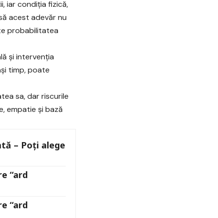
 iar condiția fizică,
Însă acest adevăr nu
e probabilitatea
ă și intervenția
ași timp, poate
ea sa, dar riscurile
e, empatie și bază
ată – Poți alege
re “ard
re “ard