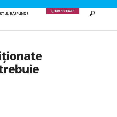
INREGISTRARE
ISTUL RĂSPUNDE
iționate
 trebuie