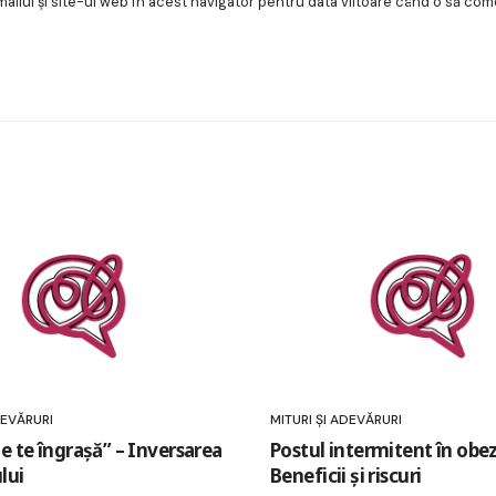
ilul și site-ul web în acest navigator pentru data viitoare când o să com
DEVĂRURI
MITURI ȘI ADEVĂRURI
e te îngrașă” – Inversarea
Postul intermitent în obez
lui
Beneficii și riscuri