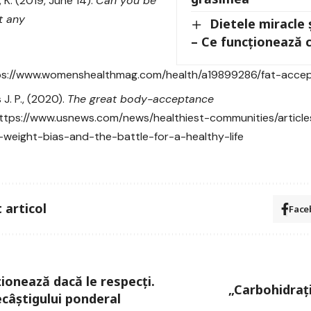
 K. (2019, June 14).
Can you be
t any
Dietele miracle 
– Ce funcționează 
ps://www.womenshealthmag.com/health/a19899286/fat-acce
 J. P., (2020).
The great body-acceptance
ttps://www.usnews.com/news/healthiest-communities/artic
y-weight-bias-and-the-battle-for-a-healthy-life
 articol
Face
ionează dacă le respecți.
„Carbohidrați
ecâștigului ponderal