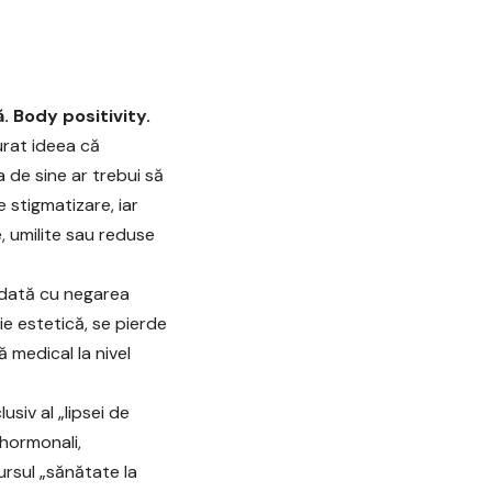
 Body positivity.
turat ideea că
 de sine ar trebui să
 stigmatizare, iar
, umilite sau reduse
ndată cu negarea
ie estetică, se pierde
 medical la nivel
siv al „lipsei de
 hormonali,
ursul „sănătate la