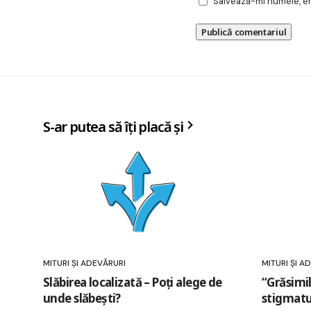
Salvează-mi numele, ema
S-ar putea să îți placă și
MITURI ȘI ADEVĂRURI
MITURI ȘI A
Slăbirea localizată – Poți alege de
“Grăsimil
unde slăbești?
stigmatu