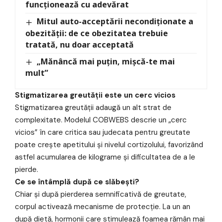
funcționează cu adevărat
Mitul auto-acceptării necondiționate a
obezității: de ce obezitatea trebuie
tratată, nu doar acceptată
„Mănâncă mai puțin, mișcă-te mai
mult”
Stigmatizarea greutății este un cerc vicios
Stigmatizarea greutății adaugă un alt strat de
complexitate. Modelul COBWEBS descrie un „cerc
vicios” în care critica sau judecata pentru greutate
poate crește apetitului și nivelul cortizolului, favorizând
astfel acumularea de kilograme și dificultatea de a le
pierde.
Ce se întâmplă după ce slăbești?
Chiar și după pierderea semnificativă de greutate,
corpul activează mecanisme de protecție. La un an
după dietă, hormonii care stimulează foamea rămân mai