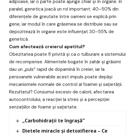
adipoase, iar o parte poate ajunge chiar și în organe. În
paralel, genetica joacă un rol important: 40–50% din
diferențele de greutate între oameni se explică prin
gene, iar modul în care grăsimea se distribuie sau se
depozitează în organe este influențat 30–55% de
genetică.
Cum afectează creierul apetitul?
Obezitatea poate fi privită și ca o tulburare a sistemului
de recompense. Alimentele bogate în zahăr și grăsimi
dau un „puls” rapid de dopamină în creier, iar la
persoanele vulnerabile acest impuls poate depăși
mecanismele normale de control al foamei și sațietății.
Rezultatul? Consumul excesiv de calorii, afectarea
autocontrolului, a reacției la stres și a percepției
senzațiilor de foame și sațietate.
„Carbohidrații te îngrașă”
Dietele miracle și detoxifierea – Ce