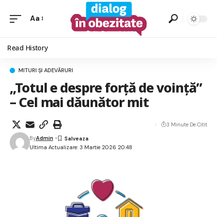
Aa
Read History
MITURI ȘI ADEVĂRURI
„Totul e despre forță de voință”
– Cel mai dăunător mit
3 Minute De Citit
By
Admin
Ultima Actualizare: 3 Martie 2026 20:48