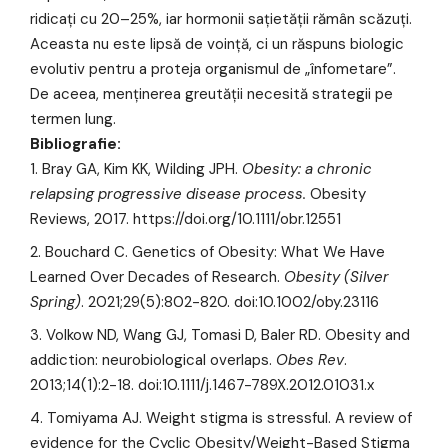
ridicați cu 20–25%, iar hormonii sațietății rămân scăzuți.
Aceasta nu este lipsă de voință, ci un răspuns biologic
evolutiv pentru a proteja organismul de „înfometare”.
De aceea, menținerea greutății necesită strategii pe
termen lung.
Bibliografie:
Bray GA, Kim KK, Wilding JPH.
Obesity: a chronic
relapsing progressive disease process.
Obesity
Reviews, 2017.
https://doi.org/10.1111/obr.12551
Bouchard C. Genetics of Obesity: What We Have
Learned Over Decades of Research.
Obesity (Silver
Spring)
. 2021;29(5):802-820. doi:10.1002/oby.23116
Volkow ND, Wang GJ, Tomasi D, Baler RD. Obesity and
addiction: neurobiological overlaps.
Obes Rev
.
2013;14(1):2-18. doi:10.1111/j.1467-789X.2012.01031.x
Tomiyama AJ. Weight stigma is stressful. A review of
evidence for the Cyclic Obesity/Weight-Based Stigma