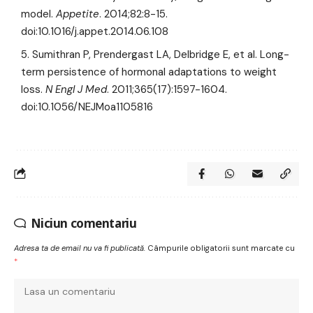
model.
Appetite
. 2014;82:8-15.
doi:10.1016/j.appet.2014.06.108
Sumithran P, Prendergast LA, Delbridge E, et al. Long-
term persistence of hormonal adaptations to weight
loss.
N Engl J Med
. 2011;365(17):1597-1604.
doi:10.1056/NEJMoa1105816
Niciun comentariu
Adresa ta de email nu va fi publicată.
Câmpurile obligatorii sunt marcate cu
*