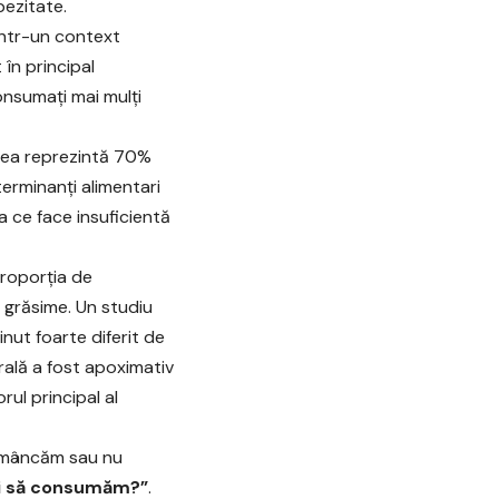
bezitate.
Într-un context
în principal
consumați mai mulți
atea reprezintă 70%
erminanți alimentari
ea ce face insuficientă
proporția de
 grăsime. Un studiu
nut foarte diferit de
rală a fost apoximativ
ul principal al
e mâncăm sau nu
bui să consumăm?”
.