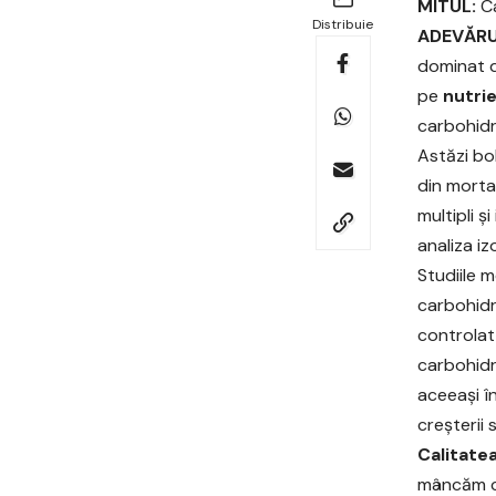
MITUL:
Ca
Distribuie
ADEVĂRU
dominat d
pe
nutrie
carbohidra
Astăzi bo
din morta
multipli ș
analiza iz
Studiile 
carbohidr
controlat
carbohidr
aceeași î
creșterii 
Calitate
mâncăm ca