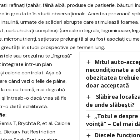
ții rafinați (zahăr, făină albă, produse de patiserie, băuturi în
re în greutate în studii observaționale. Acestea provoacă spi
i insulină, urmate de scăderi abrupte care stimulează foamea.
st, carbohidrați complecși (cereale integrale, leguminoase, leg
e, micronutrienți, sațietate prelungită și au fost asociați cu m
 greutății în studii prospective pe termen lung.
astele sau orezul nu te „îngrașă”
Mitul auto-accep
 integrate într-un plan
necondiționate a ob
 și caloric controlat. Așa că
obezitatea trebuie
are când vezi o felie de pâine,
doar acceptată
a la ea cu teamă, mai degrabă
Slăbirea localiz
și întreab-o dacă vrea să fie
de unde slăbești?
tr-o dietă echilibrată.
ie:
„Totul e despre 
 Bemis T, Brychta R, et al. Calorie
voință” – Cel mai 
e, Dietary Fat Restriction
Dietele funcțio