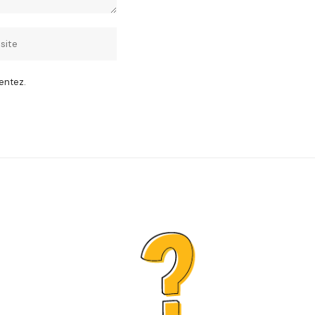
entez.