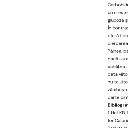
Carbohidra
cu crește
glucoză ș
În contra
oferă fibr
pierderea
Pâinea, p
dacă sunt
echilibrat
data viito
nu te uit
zâmbește 
parte din
Bibliograf
Hall KD,
for Calori