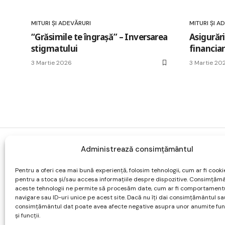
MITURI ȘI ADEVĂRURI
MITURI ȘI A
“Grăsimile te îngrașă” – Inversarea
Asigurări
stigmatului
financia
3 Martie 2026
3 Martie 20
Administrează consimțământul
Despre
Acasa
Pentru a oferi cea mai bună experiență, folosim tehnologii, cum ar fi cookie
Forum
pentru a stoca și/sau accesa informațiile despre dispozitive. Consimțăm
Parteneri
aceste tehnologii ne permite să procesăm date, cum ar fi comportament
navigare sau ID-uri unice pe acest site. Dacă nu îți dai consimțământul sau
Contact
consimțământul dat poate avea afecte negative asupra unor anumite func
și funcții.