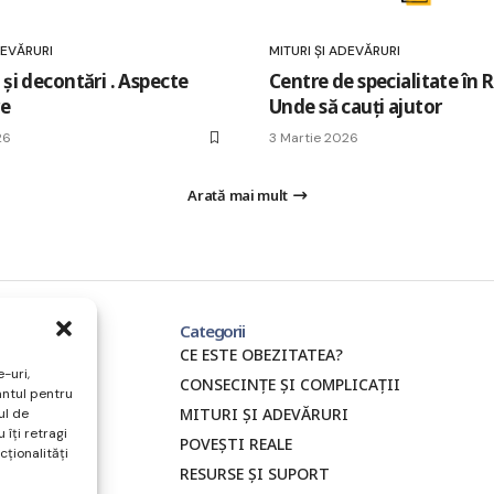
DEVĂRURI
MITURI ȘI ADEVĂRURI
 și decontări . Aspecte
Centre de specialitate în
re
Unde să cauți ajutor
26
3 Martie 2026
Arată mai mult
Categorii
CE ESTE OBEZITATEA?
-uri,
CONSECINȚE ȘI COMPLICAȚII
ântul pentru
MITURI ȘI ADEVĂRURI
ul de
 îți retragi
POVEȘTI REALE
ționalități
RESURSE ȘI SUPORT