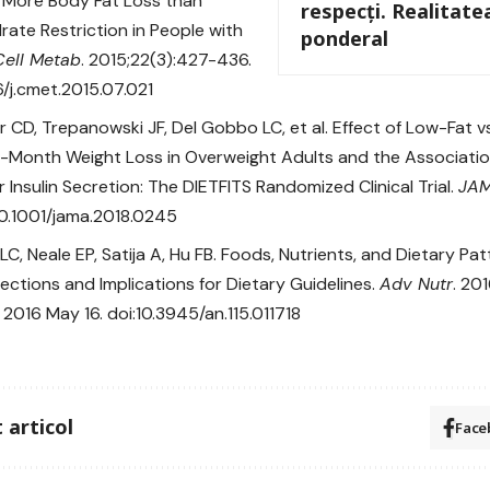
n More Body Fat Loss than
respecți. Realitate
ate Restriction in People with
ponderal
Cell Metab
. 2015;22(3):427-436.
6/j.cmet.2015.07.021
 CD, Trepanowski JF, Del Gobbo LC, et al. Effect of Low-Fat
2-Month Weight Loss in Overweight Adults and the Associat
r Insulin Secretion: The DIETFITS Randomized Clinical Trial.
JA
10.1001/jama.2018.0245
 LC, Neale EP, Satija A, Hu FB. Foods, Nutrients, and Dietary Pat
ections and Implications for Dietary Guidelines.
Adv Nutr
. 20
 2016 May 16. doi:10.3945/an.115.011718
 articol
Face