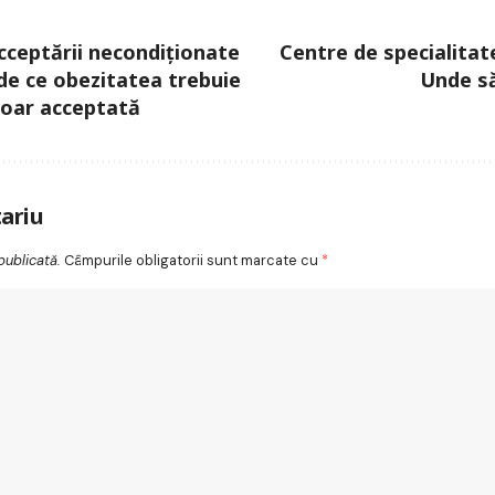
cceptării necondiționate
Centre de specialitat
 de ce obezitatea trebuie
Unde să
doar acceptată
ariu
publicată.
Câmpurile obligatorii sunt marcate cu
*