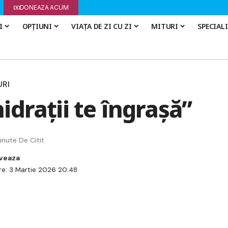
DONEAZA ACUM
I
OPȚIUNI
VIAȚA DE ZI CU ZI
MITURI
SPECIAL
URI
idrații te îngrașă”
inute De Citit
re: 3 Martie 2026 20:48