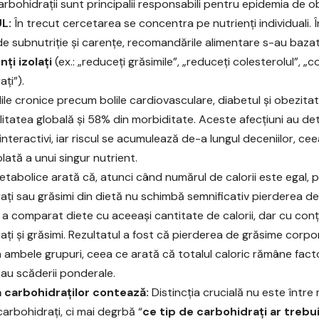
rbohidrații sunt principalii responsabili pentru epidemia de o
L:
În trecut cercetarea se concentra pe nutrienți individuali. 
e subnutriție și carențe, recomandările alimentare s-au bazat 
nți izolați
(ex.: „reduceți grăsimile”, „reduceți colesterolul”, „
ți”).
lile cronice precum bolile cardiovasculare, diabetul și obezit
litatea globală și 58% din morbiditate. Aceste afecțiuni au det
i interactivi, iar riscul se acumulează de-a lungul deceniilor, ce
olată a unui singur nutrient.
metabolice arată că, atunci când numărul de calorii este egal, 
ați sau grăsimi din dietă nu schimbă semnificativ pierderea de
 a comparat diete cu aceeași cantitate de calorii, dar cu conți
ați și grăsimi. Rezultatul a fost că pierderea de grăsime corpo
n ambele grupuri, ceea ce arată că totalul caloric rămâne factor
sau scăderii ponderale.
a carbohidraților contează:
Distincția crucială nu este într
rbohidrați, ci mai degrbă “
ce tip de carbohidrați ar tre