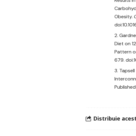
Results i
Carbohydr
Obesity.
doi:10.101
Gardner
Diet on 1
Pattern o
679. doi:
Tapsell
Interconn
Published
Distribuie acest