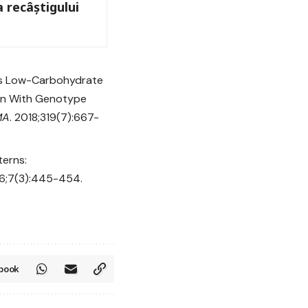
a recâștigului
 vs Low-Carbohydrate
ion With Genotype
MA
. 2018;319(7):667-
terns:
16;7(3):445-454.
book