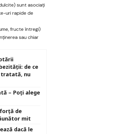
dulcite) sunt asociați
ke-uri rapide de
ume, fructe întregi)
enținerea sau chiar
tării
ezității: de ce
 tratată, nu
ată – Poți alege
forță de
dăunător mit
nează dacă le