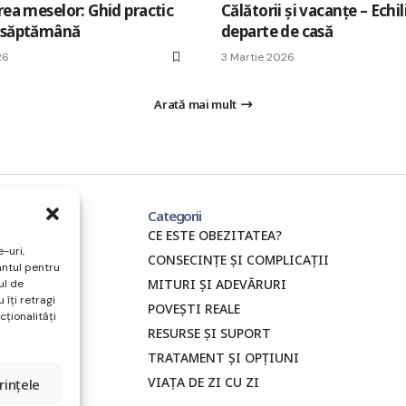
rea meselor: Ghid practic
Călătorii și vacanțe – Echil
 săptămână
departe de casă
26
3 Martie 2026
Arată mai mult
Categorii
CE ESTE OBEZITATEA?
-uri,
CONSECINȚE ȘI COMPLICAȚII
ântul pentru
MITURI ȘI ADEVĂRURI
ul de
 îți retragi
POVEȘTI REALE
ționalități
RESURSE ȘI SUPORT
TRATAMENT ȘI OPȚIUNI
VIAȚA DE ZI CU ZI
rințele