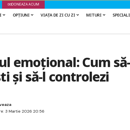
DONEAZA ACUM
I
OPȚIUNI
VIAȚA DE ZI CU ZI
MITURI
SPECIAL
l emoțional: Cum să-
i și să-l controlezi
re: 3 Martie 2026 20:56