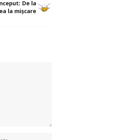
început: De la
ea la mișcare