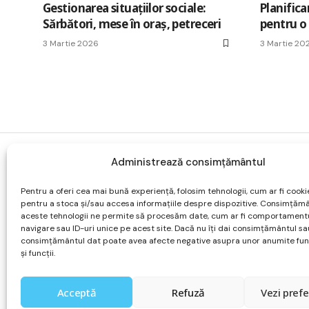
Gestionarea situațiilor sociale:
Planifica
Sărbători, mese în oraș, petreceri
pentru o
3 Martie 2026
3 Martie 20
Administrează consimțământul
Despre
Acasa
Pentru a oferi cea mai bună experiență, folosim tehnologii, cum ar fi cookie
Forum
pentru a stoca și/sau accesa informațiile despre dispozitive. Consimțăm
Parteneri
aceste tehnologii ne permite să procesăm date, cum ar fi comportament
navigare sau ID-uri unice pe acest site. Dacă nu îți dai consimțământul sau
Contact
consimțământul dat poate avea afecte negative asupra unor anumite func
și funcții.
Acceptă
Refuză
Vezi prefe