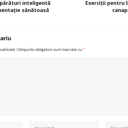
părături inteligentă
Exerciții pentru 
mentație sănătoasă
canap
ariu
publicată.
Câmpurile obligatorii sunt marcate cu
*