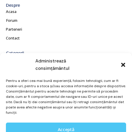
Despre
Acasa
Forum
Parteneri
Contact
Categorii
CE ESTE OBEZITATEA?
Administrează
consimțământul
CONSECINȚE ȘI COMPLICAȚII
MITURI ȘI ADEVĂRURI
Pentru a oferi cea mai bună experiență, folosim tehnologii, cum ar fi
POVEȘTI REALE
cookie-uri, pentru a stoca și/sau accesa informațiile despre dispozitive.
Consimțământul pentru aceste tehnologii ne permite să procesăm
RESURSE ȘI SUPORT
date, cum ar fi comportamentul de navigare sau ID-uri unice pe acest
site. Dacă nu îți dai consimțământul sau îți retragi consimțământul dat
TRATAMENT ȘI OPȚIUNI
poate avea afecte negative asupra unor anumite funcționalități și
VIAȚA DE ZI CU ZI
funcții.
Utile
Acceptă