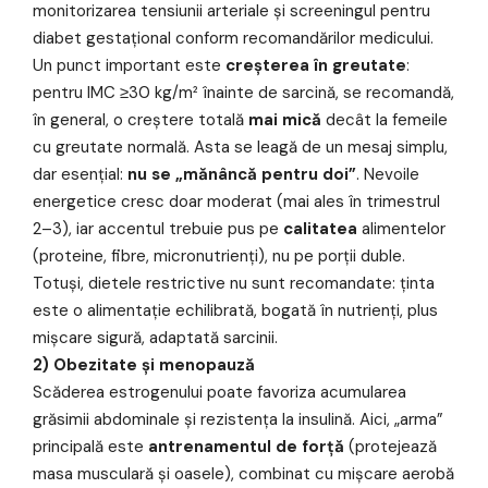
monitorizarea tensiunii arteriale și screeningul pentru
diabet gestațional conform recomandărilor medicului.
Un punct important este
creșterea în greutate
:
pentru IMC ≥30 kg/m² înainte de sarcină, se recomandă,
în general, o creștere totală
mai mică
decât la femeile
cu greutate normală. Asta se leagă de un mesaj simplu,
dar esențial:
nu se „mănâncă pentru doi”
. Nevoile
energetice cresc doar moderat (mai ales în trimestrul
2–3), iar accentul trebuie pus pe
calitatea
alimentelor
(proteine, fibre, micronutrienți), nu pe porții duble.
Totuși, dietele restrictive nu sunt recomandate: ținta
este o alimentație echilibrată, bogată în nutrienți, plus
mișcare sigură, adaptată sarcinii.
2) Obezitate și menopauză
Scăderea estrogenului poate favoriza acumularea
grăsimii abdominale și rezistența la insulină. Aici, „arma”
principală este
antrenamentul de forță
(protejează
masa musculară și oasele), combinat cu mișcare aerobă