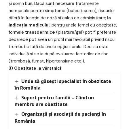
și somn bun. Dacă sunt necesare tratamente
hormonale pentru simptome (bufeuri, somn), riscurile
diferă în funcție de doză și calea de administrare;
la
indicația medicului
, pentru unele femei cu obezitate,
formele
transdermice
(plasture/gel) pot fi preferate
deoarece pot avea un profil mai favorabil privind riscul
trombotic față de unele opțiuni orale. Decizia este
individuală și se ia după evaluarea factorilor de risc
(tromboză, fumat, hipertensiune etc.).
3) Obezitate la vârstnici
Unde să găsești specialist în obezitate
în România
Suport pentru familii – Când un
membru are obezitate
Organizații și asociații de pacienți în
România