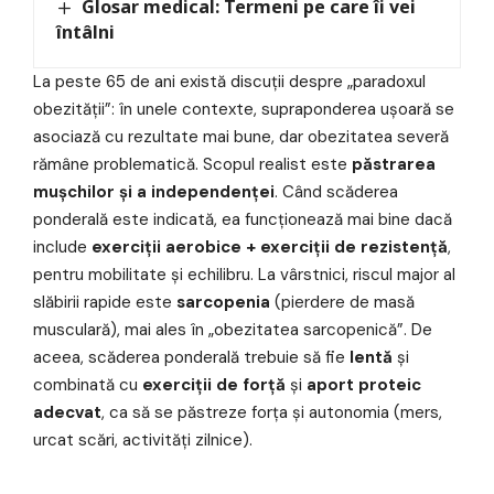
Glosar medical: Termeni pe care îi vei
întâlni
La peste 65 de ani există discuții despre „paradoxul
obezității”: în unele contexte, supraponderea ușoară se
asociază cu rezultate mai bune, dar obezitatea severă
rămâne problematică. Scopul realist este
păstrarea
mușchilor și a independenței
. Când scăderea
ponderală este indicată, ea funcționează mai bine dacă
include
exerciții aerobice + exerciții de rezistență
,
pentru mobilitate și echilibru. La vârstnici, riscul major al
slăbirii rapide este
sarcopenia
(pierdere de masă
musculară), mai ales în „obezitatea sarcopenică”. De
aceea, scăderea ponderală trebuie să fie
lentă
și
combinată cu
exerciții de forță
și
aport proteic
adecvat
, ca să se păstreze forța și autonomia (mers,
urcat scări, activități zilnice).