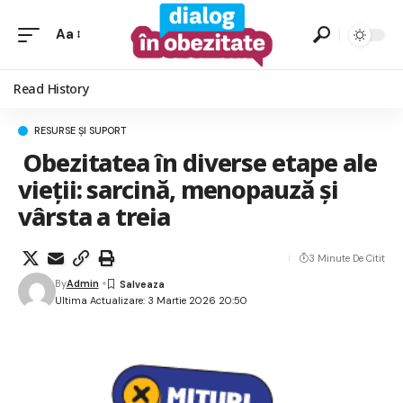
Aa
Read History
RESURSE ȘI SUPORT
Obezitatea în diverse etape ale
vieții: sarcină, menopauză și
vârsta a treia
3 Minute De Citit
By
Admin
Ultima Actualizare: 3 Martie 2026 20:50