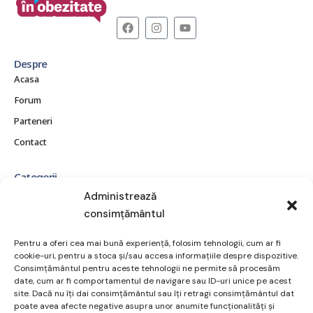
Despre
Acasa
Forum
Parteneri
Contact
Categorii
CE ESTE OBEZITATEA?
Administrează
consimțământul
CONSECINȚE ȘI COMPLICAȚII
MITURI ȘI ADEVĂRURI
Pentru a oferi cea mai bună experiență, folosim tehnologii, cum ar fi
POVEȘTI REALE
cookie-uri, pentru a stoca și/sau accesa informațiile despre dispozitive.
Consimțământul pentru aceste tehnologii ne permite să procesăm
RESURSE ȘI SUPORT
date, cum ar fi comportamentul de navigare sau ID-uri unice pe acest
site. Dacă nu îți dai consimțământul sau îți retragi consimțământul dat
TRATAMENT ȘI OPȚIUNI
poate avea afecte negative asupra unor anumite funcționalități și