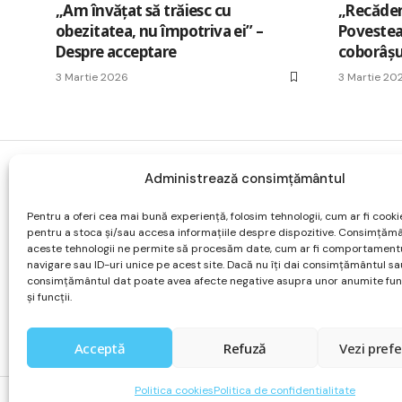
„Am învățat să trăiesc cu
„Recăder
obezitatea, nu împotriva ei” –
Povestea 
Despre acceptare
coborâșu
3 Martie 2026
3 Martie 20
Administrează consimțământul
Despre
Acasa
Pentru a oferi cea mai bună experiență, folosim tehnologii, cum ar fi cookie
Forum
pentru a stoca și/sau accesa informațiile despre dispozitive. Consimțăm
Parteneri
aceste tehnologii ne permite să procesăm date, cum ar fi comportament
navigare sau ID-uri unice pe acest site. Dacă nu îți dai consimțământul sau
Contact
consimțământul dat poate avea afecte negative asupra unor anumite func
și funcții.
Acceptă
Refuză
Vezi prefe
Politica cookies
Politica de confidentialitate