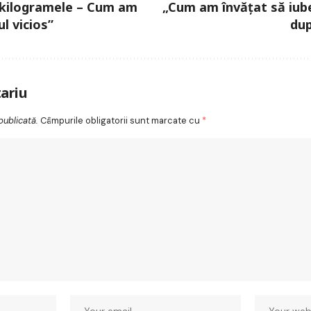
 kilogramele – Cum am
„Cum am învățat să iub
ul vicios”
dup
ariu
publicată.
Câmpurile obligatorii sunt marcate cu
*