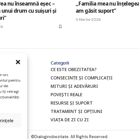
ea nu înseamnă eșec –
„Familia mea nu înțelege
unui drum cu suișuri și
am găsit suport”
ri”
3 Martie 2026
26
Categorii
CE ESTE OBEZITATEA?
-uri,
CONSECINȚE ȘI COMPLICAȚII
ântul pentru
MITURI ȘI ADEVĂRURI
ul de
 îți retragi
POVEȘTI REALE
ționalități
RESURSE ȘI SUPORT
TRATAMENT ȘI OPȚIUNI
VIAȚA DE ZI CU ZI
rințele
©Dialoginobezitate. All Rights Reserved.