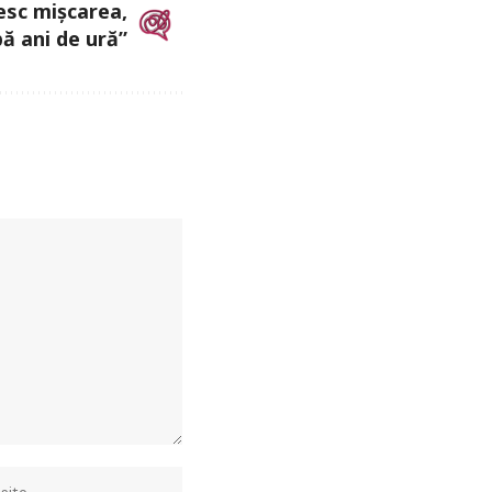
esc mișcarea,
ă ani de ură”