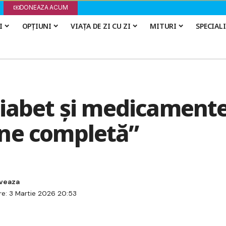
DONEAZA ACUM
I
OPȚIUNI
VIAȚA DE ZI CU ZI
MITURI
SPECIAL
diabet și medicamente
ne completă”
re: 3 Martie 2026 20:53