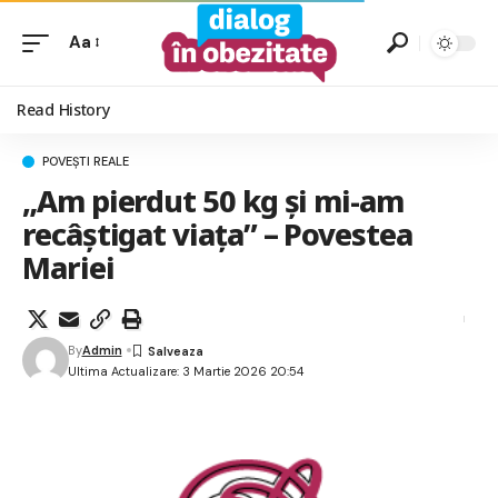
Aa
Read History
POVEȘTI REALE
„Am pierdut 50 kg și mi-am
recâștigat viața” – Povestea
Mariei
By
Admin
Ultima Actualizare: 3 Martie 2026 20:54