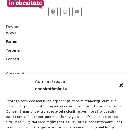
Despre
Acasa
Forum
Parteneri
Contact
Categorii
CE ESTE OBEZITATEA?
Administrează
consimțământul
CONSECINȚE ȘI COMPLICAȚII
MITURI ȘI ADEVĂRURI
Pentru a oferi cea mai bună experiență, folosim tehnologii, cum ar fi
POVEȘTI REALE
cookie-uri, pentru a stoca și/sau accesa informațiile despre dispozitive.
Consimțământul pentru aceste tehnologii ne permite să procesăm
RESURSE ȘI SUPORT
date, cum ar fi comportamentul de navigare sau ID-uri unice pe acest
site. Dacă nu îți dai consimțământul sau îți retragi consimțământul dat
TRATAMENT ȘI OPȚIUNI
poate avea afecte negative asupra unor anumite funcționalități și