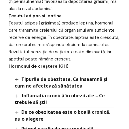
(hiperinsulinemia) favorizează depozitarea grăsimii, mai
ales la nivel abdominal.
Țesutul adipos și leptina
Țesutul adipos (grăsimea) produce leptina, hormonul
care transmite creierului că organismul are suficiente
rezerve de energie. În obezitate, leptina este crescută,
dar creierul nu mai răspunde eficient la semnalul ei.
Rezultatul: senzația de sațietate este diminuată, iar
apetitul poate rămâne crescut.
Hormonul de creștere (GH)
Tipurile de obezitate. Ce înseamnă și
cum ne afectează sănătatea
Inflamația cronică în obezitate – Ce
trebuie să știi
De ce obezitatea este o boală cronică,
nu o alegere
Primul pas: Evaluarea medicală