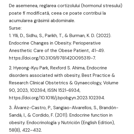
De asemenea, reglarea cortizolului (hormonul stresului)
poate fi modificată, ceea ce poate contribui la
acumularea grăsimii abdominale.
Surse:
Ylli, D., Sidhu, S., Parikh, T., & Burman, K. D. (2022).
Endocrine Changes in Obesity. Perioperative
Anesthetic Care of the Obese Patient, 41-49.
https://doi.org/10.3109/9781420095319-7
.
Hyeong-Kyu Park, Rexford S. Ahima, Endocrine
disorders associated with obesity, Best Practice &
Research Clinical Obstetrics & Gynaecology, Volume
90, 2023, 102394, ISSN 1521-6934,
https://doi.org/10.1016/j.bpobgyn.2023.102394
.
Álvarez-Castro, P., Sangiao-Alvarellos, S., Brandón-
Sandá, I., & Cordido, F. (2011). Endocrine function in
obesity. Endocrinología y Nutrición (English Edition),
58(8), 422–432.