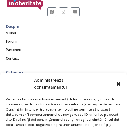
Despre
Acasa
Forum
Parteneri
Contact
Categorii
CE ESTE OBEZITATEA?
Administrează
consimțământul
CONSECINȚE ȘI COMPLICAȚII
MITURI ȘI ADEVĂRURI
Pentru a oferi cea mai bună experiență, folosim tehnologii, cum ar fi
POVEȘTI REALE
cookie-uri, pentru a stoca și/sau accesa informațiile despre dispozitive.
Consimțământul pentru aceste tehnologii ne permite să procesăm
RESURSE ȘI SUPORT
date, cum ar fi comportamentul de navigare sau ID-uri unice pe acest
site. Dacă nu îți dai consimțământul sau îți retragi consimțământul dat
TRATAMENT ȘI OPȚIUNI
poate avea afecte negative asupra unor anumite funcționalități și