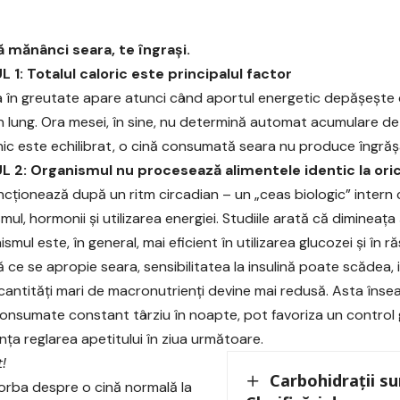
 mănânci seara, te îngrași.
1: Totalul caloric este principalul factor
 în greutate apare atunci când aportul energetic depășește
 lung. Ora mesei, în sine, nu determină automat acumulare de
ilnic este echilibrat, o cină consumată seara nu produce îngră
 2: Organismul nu procesează alimentele identic la ori
ncționează după un ritm circadian – un „ceas biologic” intern 
ul, hormonii și utilizarea energiei. Studiile arată că dimineața 
nismul este, în general, mai eficient în utilizarea glucozei și în ră
 ce se apropie seara, sensibilitatea la insulină poate scădea,
cantități mari de macronutrienți devine mai redusă. Asta îns
onsumate constant târziu în noapte, pot favoriza un control g
nța reglarea apetitului în ziua următoare.
!
Carbohidrații su
orba despre o cină normală la