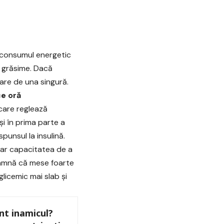
 consumul energetic
 grăsime. Dacă
șare de una singură.
ce oră
care reglează
și în prima parte a
spunsul la insulină.
 iar capacitatea de a
eamnă că mese foarte
licemic mai slab și
nt inamicul?