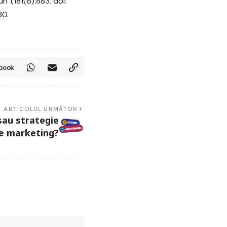
1;181(6):883. doi:
80.
book
ARTICOLUL URMĂTOR
sau strategie
e marketing?