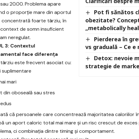
Clarificări despre 
 sau 20.00. Problema apare
Pot fi sănătos 
nd o proporție mare din aportul
obezitate? Concept
e concentrată foarte târziu, în
„metabolically hea
n context de somn insuficient
am neregulat.
Pierderea în gr
 3: Contextul
vs graduală – Ce e 
mental face diferența
Detox: nevoie m
târziu este frecvent asociat cu:
strategie de marke
i suplimentare
mai mari
 din oboseală sau stres
redus
arată că persoanele care concentrează majoritatea caloriilor în
ibă un aport caloric total mai mare și un risc crescut de exces
lema, ci combinația dintre timing și comportament.