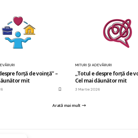
DEVĂRURI
MITURI ȘI ADEVĂRURI
despre forță de voință” –
„Totul e despre forță de v
dăunător mit
Cel mai dăunător mit
26
3 Martie 2026
Arată mai mult