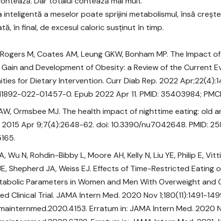
contează. Dar totalul contează mai mult.
a inteligentă a meselor poate sprijini metabolismul, însă creșt
ă, în final, de excesul caloric susținut în timp.
, Rogers M, Coates AM, Leung GKW, Bonham MP. The Impact of 
 Gain and Development of Obesity: a Review of the Current 
ties for Dietary Intervention. Curr Diab Rep. 2022 Apr;22(4):1
s11892-022-01457-0. Epub 2022 Apr 11. PMID: 35403984; PM
AW, Ormsbee MJ. The health impact of nighttime eating: old 
. 2015 Apr 9;7(4):2648-62. doi: 10.3390/nu7042648. PMID: 2
165.
, Wu N, Rohdin-Bibby L, Moore AH, Kelly N, Liu YE, Philip E, Vit
 JE, Shepherd JA, Weiss EJ. Effects of Time-Restricted Eating
tabolic Parameters in Women and Men With Overweight and 
d Clinical Trial. JAMA Intern Med. 2020 Nov 1;180(11):1491-1499
amainternmed.2020.4153. Erratum in: JAMA Intern Med. 2020 Nov