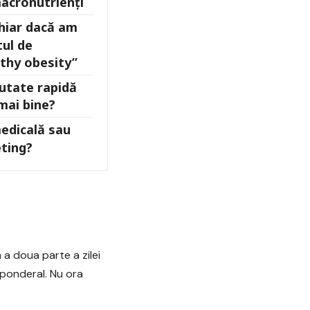
macronutrienți
chiar dacă am
ul de
lthy obesity”
eutate rapidă
mai bine?
edicală sau
ting?
 a doua parte a zilei
 ponderal. Nu ora