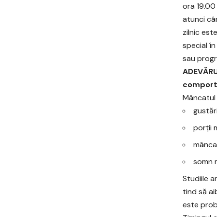
ora 19.00
atunci câ
zilnic est
special î
sau progr
ADEVĂRUL
comporta
Mâncatul 
gustăr
porții 
mâncat
somn 
Studiile 
tind să a
este prob