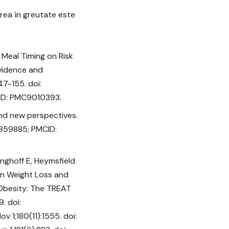
erea în greutate este
Meal Timing on Risk
Evidence and
47-155. doi:
CID: PMC9010393.
and new perspectives.
5859885; PMCID:
tinghoff E, Heymsfield
 on Weight Loss and
Obesity: The TREAT
. doi:
 1;180(11):1555. doi: