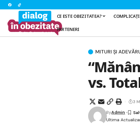
CE ESTE OBEZITATEA?
COMPLICAȚI
PARTENERI
MITURI ȘI ADEVĂR
“Mănânc
vs. Tota
3 M
By
Admin
Ultima Actualiza