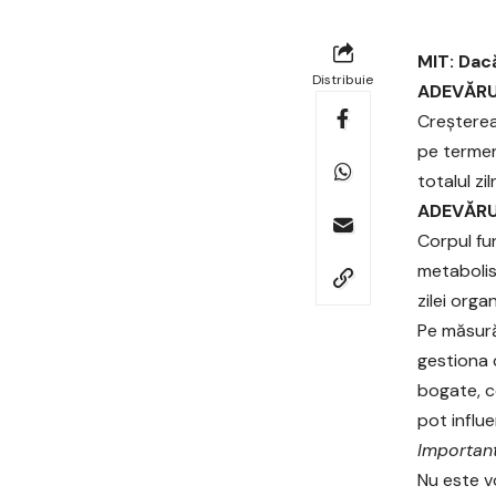
MIT: Dacă
Distribuie
ADEVĂRUL 
Creșterea
pe termen
totalul z
ADEVĂRUL
Corpul fu
metabolism
zilei orga
Pe măsură
gestiona 
bogate, c
pot influe
Important
Nu este v