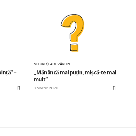
MITURI ȘI ADEVĂRURI
oință” –
„Mănâncă mai puțin, mișcă-te mai
mult”
3 Martie 2026