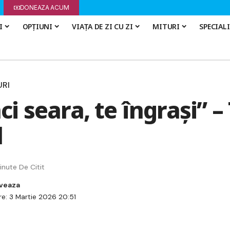
DONEAZA ACUM
I
OPȚIUNI
VIAȚA DE ZI CU ZI
MITURI
SPECIAL
URI
i seara, te îngrași” –
l
inute De Citit
re: 3 Martie 2026 20:51