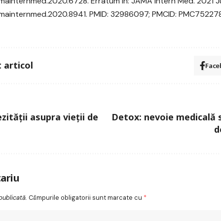
amainternmed.2020.6728. Erratum in: JAMA Intern Med. 2021 Jun 
jamainternmed.2020.8941. PMID: 32986097; PMCID: PMC75227
 articol
Face
ității asupra vieții de
Detox: nevoie medicală 
d
ariu
publicată.
Câmpurile obligatorii sunt marcate cu
*