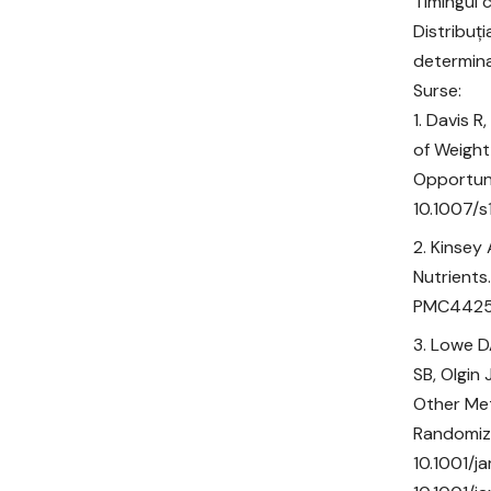
Timingul 
Distribuți
determinat
Surse:
Davis R
of Weight
Opportuni
10.1007/
Kinsey 
Nutrients
PMC4425
Lowe DA
SB, Olgin
Other Me
Randomize
10.1001/j