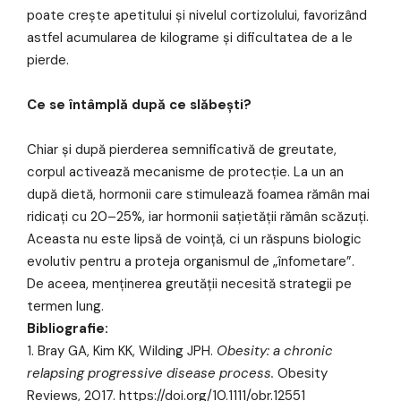
poate crește apetitului și nivelul cortizolului, favorizând
astfel acumularea de kilograme și dificultatea de a le
pierde.
Ce se întâmplă după ce slăbești?
Chiar și după pierderea semnificativă de greutate,
corpul activează mecanisme de protecție. La un an
după dietă, hormonii care stimulează foamea rămân mai
ridicați cu 20–25%, iar hormonii sațietății rămân scăzuți.
Aceasta nu este lipsă de voință, ci un răspuns biologic
evolutiv pentru a proteja organismul de „înfometare”.
De aceea, menținerea greutății necesită strategii pe
termen lung.
Bibliografie:
Bray GA, Kim KK, Wilding JPH.
Obesity: a chronic
relapsing progressive disease process.
Obesity
Reviews, 2017.
https://doi.org/10.1111/obr.12551