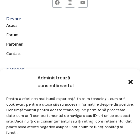
Despre
Acasa
Forum
Parteneri
Contact
Categorii
CE ESTE OBEZITATEA?
Administrează
consimțământul
CONSECINȚE ȘI COMPLICAȚII
MITURI ȘI ADEVĂRURI
Pentru a oferi cea mai bună experiență, folosim tehnologii, cum ar fi
POVEȘTI REALE
cookie-uri, pentru a stoca și/sau accesa informațiile despre dispozitive.
Consimțământul pentru aceste tehnologii ne permite să procesăm
RESURSE ȘI SUPORT
date, cum ar fi comportamentul de navigare sau ID-uri unice pe acest
site. Dacă nu îți dai consimțământul sau îți retragi consimțământul dat
TRATAMENT ȘI OPȚIUNI
poate avea afecte negative asupra unor anumite funcționalități și
VIAȚA DE ZI CU ZI
funcții.