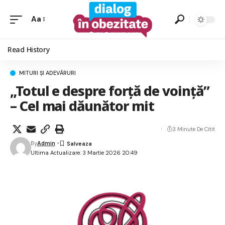
Aa
Read History
MITURI ȘI ADEVĂRURI
„Totul e despre forță de voință”
– Cel mai dăunător mit
3 Minute De Citit
By
Admin
Ultima Actualizare: 3 Martie 2026 20:49