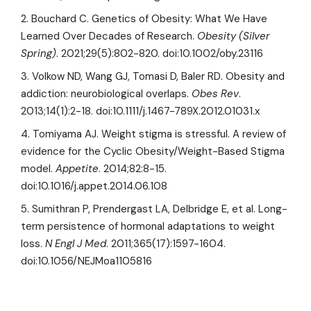
Bouchard C. Genetics of Obesity: What We Have
Learned Over Decades of Research.
Obesity (Silver
Spring)
. 2021;29(5):802-820. doi:10.1002/oby.23116
Volkow ND, Wang GJ, Tomasi D, Baler RD. Obesity and
addiction: neurobiological overlaps.
Obes Rev
.
2013;14(1):2-18. doi:10.1111/j.1467-789X.2012.01031.x
Tomiyama AJ. Weight stigma is stressful. A review of
evidence for the Cyclic Obesity/Weight-Based Stigma
model.
Appetite
. 2014;82:8-15.
doi:10.1016/j.appet.2014.06.108
Sumithran P, Prendergast LA, Delbridge E, et al. Long-
term persistence of hormonal adaptations to weight
loss.
N Engl J Med
. 2011;365(17):1597-1604.
doi:10.1056/NEJMoa1105816