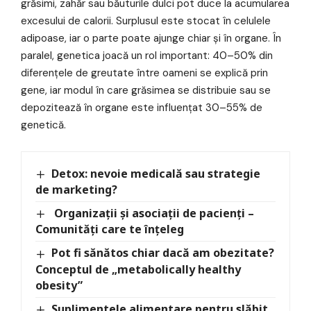
grăsimi, zahăr sau băuturile dulci pot duce la acumularea
excesului de calorii. Surplusul este stocat în celulele
adipoase, iar o parte poate ajunge chiar și în organe. În
paralel, genetica joacă un rol important: 40–50% din
diferențele de greutate între oameni se explică prin
gene, iar modul în care grăsimea se distribuie sau se
depozitează în organe este influențat 30–55% de
genetică.
Detox: nevoie medicală sau strategie
de marketing?
Organizații și asociații de pacienți –
Comunități care te înțeleg
Pot fi sănătos chiar dacă am obezitate?
Conceptul de „metabolically healthy
obesity”
Suplimentele alimentare pentru slăbit